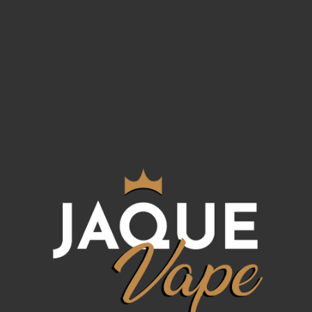
tar la misma dureza en la garganta.
st Salts Don Juan Tabaco Honey se absorben más f
ca que pueden dar lugar a una entrega de nicotina m
dores que buscan una alternativa más efectiva par
.
populares en los últimos años, especialmente entre 
para ser compactos y fáciles de usar. Estos dispos
idad para proporcionar un golpe de garganta más su
les de nicotina Kings Crest Salts Don Ju
la «base libre» de nicotina y las «sales de nicotina» 
ás estabilizada de nicotina que está unida a un ác
 el ácido hace que la nicotina sea más suave y men