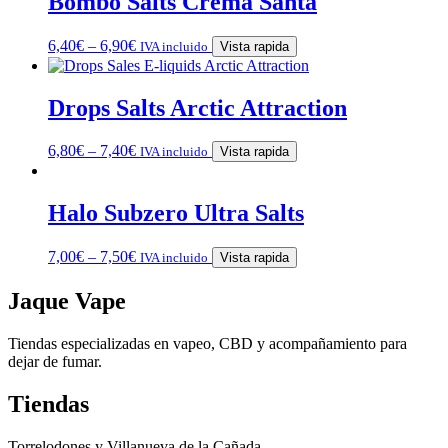
Bombo Salts Crema Santa
6,40
€
–
6,90
€
IVA incluido
Vista rapida
Drops Salts Arctic Attraction
6,80
€
–
7,40
€
IVA incluido
Vista rapida
Halo Subzero Ultra Salts
7,00
€
–
7,50
€
IVA incluido
Vista rapida
Jaque Vape
Tiendas especializadas en vapeo, CBD y acompañamiento para
dejar de fumar.
Tiendas
Torrelodones y Villanueva de la Cañada.