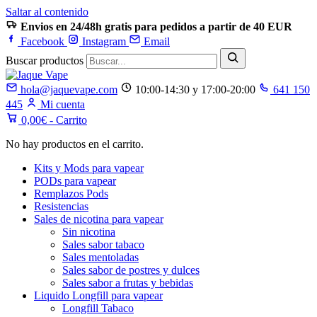
Saltar al contenido
Envios en 24/48h gratis para pedidos a partir de 40 EUR
Facebook
Instagram
Email
Buscar productos
hola@jaquevape.com
10:00-14:30 y 17:00-20:00
641 150
445
Mi cuenta
0,00
€
- Carrito
No hay productos en el carrito.
Kits y Mods para vapear
PODs para vapear
Remplazos Pods
Resistencias
Sales de nicotina para vapear
Sin nicotina
Sales sabor tabaco
Sales mentoladas
Sales sabor de postres y dulces
Sales sabor a frutas y bebidas
Liquido Longfill para vapear
Longfill Tabaco