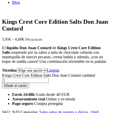
Blog
Kings Crest Core Edition Salts Don Juan
Custard
5,95
€
–
6,60
€
IVA incluido
El
líquido Don Juan Custard
de
Kings Crest Core Edition
Salts
sorprende por su sabor a tarta de chocolate cubierta con
mantequilla de nueces pecanas, crema batida y además, ¡con un
toque de natilla casera! Una combinación irresistible en tu paladar.
Nicotina
Limpiar
Kings Crest Core Edition Salts Don Juan Custard cantidad
Añadir al carrito
Envio 24/48h
Gratis desde 40 EUR
Asesoramiento real
Online y en tienda
Pago seguro
Compra protegida
SKU:
N/D
Categorías:
Sales sabor de postres y dulces
,
10mL