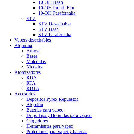
10-OH Hash
10-OH Preroll Flor
10-OH Parafernalia
STV
STV Desechable
STV Hash
STV Parafernalia
Vapers desechables
Alquimia
Aroma
Bases
Moléculas
Nicokits
Atomizadores
RDA
RTA
RDTA
Accesorios
Depósitos Pyrex Repuestos
Algodón
Baterías para vapeo
Drips Tips y Boquillas para vapear
Cargadores
Herramientas para vapeo
Protectores para vaper y baterias