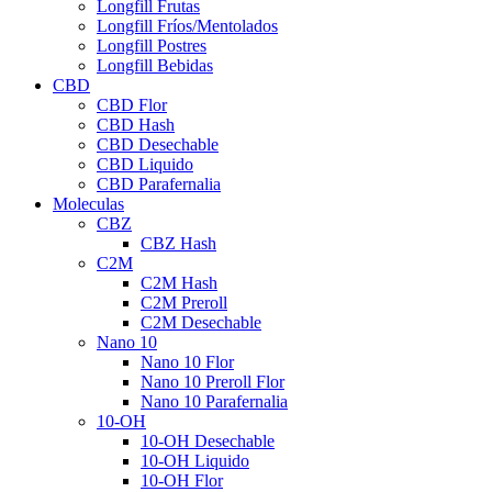
Longfill Frutas
Longfill Fríos/Mentolados
Longfill Postres
Longfill Bebidas
CBD
CBD Flor
CBD Hash
CBD Desechable
CBD Liquido
CBD Parafernalia
Moleculas
CBZ
CBZ Hash
C2M
C2M Hash
C2M Preroll
C2M Desechable
Nano 10
Nano 10 Flor
Nano 10 Preroll Flor
Nano 10 Parafernalia
10-OH
10-OH Desechable
10-OH Liquido
10-OH Flor