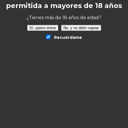
permitida a mayores de 18 años
¿Tienes más de 18 años de edad?
Sí, quiero entrar
No, y no debo vapear
Recuérdame
icotina Drifter Bar Pink Lemonade 10ml”
o será publicada.
Los campos obligatorios están 