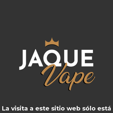
ientada a pods y cartuchos pequeños compatibles c
a
.
emonade
en Jaque Vape.
onal
La visita a este sitio web sólo está