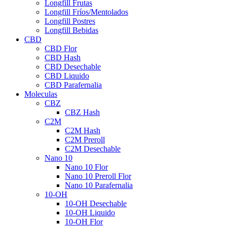
Longfill Frutas
Longfill Fríos/Mentolados
Longfill Postres
Longfill Bebidas
CBD
CBD Flor
CBD Hash
CBD Desechable
CBD Liquido
CBD Parafernalia
Moleculas
CBZ
CBZ Hash
C2M
C2M Hash
C2M Preroll
C2M Desechable
Nano 10
Nano 10 Flor
Nano 10 Preroll Flor
Nano 10 Parafernalia
10-OH
10-OH Desechable
10-OH Liquido
10-OH Flor