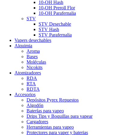
10-OH Hash
10-OH Preroll Flor
10-OH Parafernalia
STV
STV Desechable
STV Hash
STV Parafernalia
Vapers desechables
Alquimia
Aroma
Bases
Moléculas
Nicokits
Atomizadores
RDA
RTA
RDTA
Accesorios
Depósitos Pyrex Repuestos
Algodón
Baterías para vapeo
Drips Tips y Boquillas para vapear
Cargadores
Herramientas para vapeo
Protectores para vaper y baterias