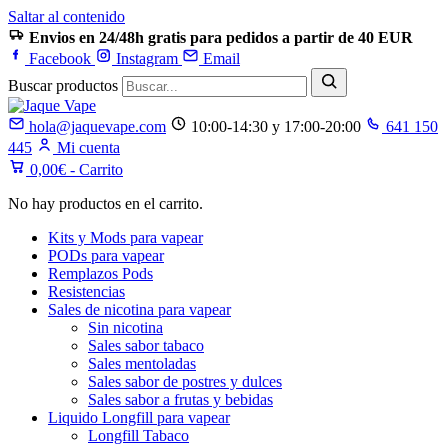
Saltar al contenido
Envios en 24/48h gratis para pedidos a partir de 40 EUR
Facebook
Instagram
Email
Buscar productos
hola@jaquevape.com
10:00-14:30 y 17:00-20:00
641 150
445
Mi cuenta
0,00
€
- Carrito
No hay productos en el carrito.
Kits y Mods para vapear
PODs para vapear
Remplazos Pods
Resistencias
Sales de nicotina para vapear
Sin nicotina
Sales sabor tabaco
Sales mentoladas
Sales sabor de postres y dulces
Sales sabor a frutas y bebidas
Liquido Longfill para vapear
Longfill Tabaco