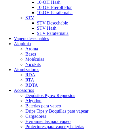
10-OH Hash
10-OH Preroll Flor
10-OH Parafernalia
STV
STV Desechable
STV Hash
STV Parafernalia
Vapers desechables
Alquimia
Aroma
Bases
Moléculas
Nicokits
Atomizadores
RDA
RTA
RDTA
Accesorios
Depósitos Pyrex Repuestos
Algodón
Baterías para vapeo
Drips Tips y Boquillas para vapear
Cargadores
Herramientas para vapeo
Protectores para vaper y baterias