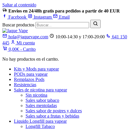
Saltar al contenido
Envios en 24/48h gratis para pedidos a partir de 40 EUR
Facebook
Instagram
Email
Buscar productos
hola@jaquevape.com
10:00-14:30 y 17:00-20:00
641 150
445
Mi cuenta
0,00
€
- Carrito
No hay productos en el carrito.
Kits y Mods para vapear
PODs para vapear
Remplazos Pods
Resistencias
Sales de nicotina para vapear
Sin nicotina
Sales sabor tabaco
Sales mentoladas
Sales sabor de postres y dulces
Sales sabor a frutas y bebidas
Liquido Longfill para vapear
Longfill Tabaco