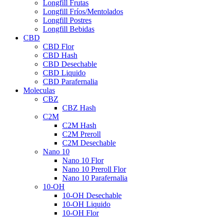
Longfill Frutas
Longfill Fríos/Mentolados
Longfill Postres
Longfill Bebidas
CBD
CBD Flor
CBD Hash
CBD Desechable
CBD Liquido
CBD Parafernalia
Moleculas
CBZ
CBZ Hash
C2M
C2M Hash
C2M Preroll
C2M Desechable
Nano 10
Nano 10 Flor
Nano 10 Preroll Flor
Nano 10 Parafernalia
10-OH
10-OH Desechable
10-OH Liquido
10-OH Flor