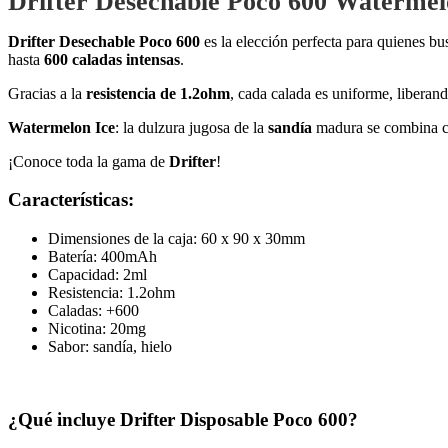
Drifter Desechable Poco 600 Watermel
Drifter Desechable Poco 600
es la elección perfecta para quienes b
hasta
600 caladas intensas
.
Gracias a la
resistencia de 1.2ohm
, cada calada es uniforme, liberan
Watermelon Ice
: la dulzura jugosa de la
sandía
madura se combina c
¡Conoce toda la gama de
Drifter
!
Características:
Dimensiones de la caja: 60 x 90 x 30mm
Batería: 400mAh
Capacidad: 2ml
Resistencia: 1.2ohm
Caladas: +600
Nicotina: 20mg
Sabor: sandía, hielo
¿Qué incluye Drifter Disposable Poco 600?