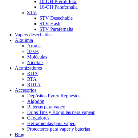
10-OH Preroll Flor
10-OH Parafernalia
STV
STV Desechable
STV Hash
STV Parafernalia
Vapers desechables
Alquimia
Aroma
Bases
Moléculas
Nicokits
Atomizadores
RDA
RTA
RDTA
Accesorios
Depósitos Pyrex Repuestos
Algodón
Baterías para vapeo
Drips Tips y Boquillas para vapear
Cargadores
Herramientas para vapeo
Protectores para vaper y baterias
Blog