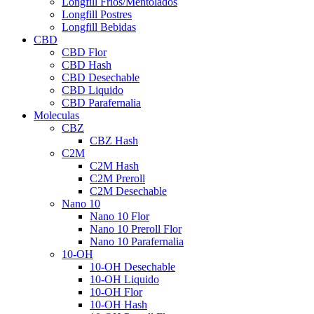
Longfill Fríos/Mentolados
Longfill Postres
Longfill Bebidas
CBD
CBD Flor
CBD Hash
CBD Desechable
CBD Liquido
CBD Parafernalia
Moleculas
CBZ
CBZ Hash
C2M
C2M Hash
C2M Preroll
C2M Desechable
Nano 10
Nano 10 Flor
Nano 10 Preroll Flor
Nano 10 Parafernalia
10-OH
10-OH Desechable
10-OH Liquido
10-OH Flor
10-OH Hash