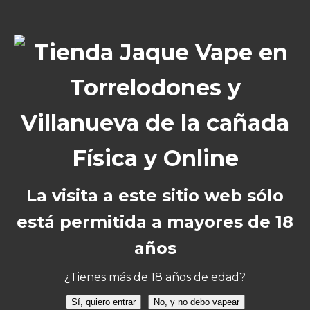
El aroma que desprende combina notas
suaves dulces con toques cítricos sutiles.
Características:
Bolsa de 10 gramos
CBD : <7%
THC : <0.2%
Cultivo : Green House
Procedencia : Italia
Flores : Small buds
La visita a este sitio web sólo
Color : Verde claro
está permitida a mayores de 18
Aroma: Afrutado
años
Ver análisis:
https://www.xuxes.store/analisis/
¿Tienes más de 18 años de edad?
*Objeto de coleccionismo
Sí, quiero entrar
No, y no debo vapear