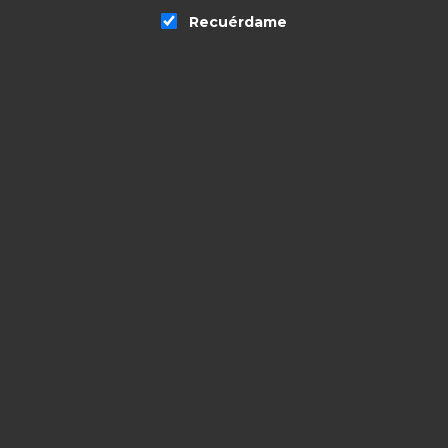
Recuérdame
Productos relacionados
VISTA RAPIDA
VISTA RAPIDA
Iguana Pocket
Charas 5M’s
Desechable CBD
Watermelon CBD
Isolated Gorilla Glue
11,00
€
–
22,00
€
3ml
IVA
incluido
13,90
€
IVA incluido