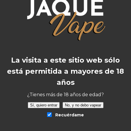
*Objeto de coleccionismo
Valoraciones
No hay valoraciones aún.
Sé el primero en valorar “CBD Xuxes Kush
La visita a este sitio web sólo
Mintz 3gr”
está permitida a mayores de 18
Tu dirección de correo electrónico no será
años
publicada.
Los campos obligatorios están
marcados con
*
¿Tienes más de 18 años de edad?
Tu puntuación
*
Sí, quiero entrar
No, y no debo vapear
Recuérdame
Tu valoración
*