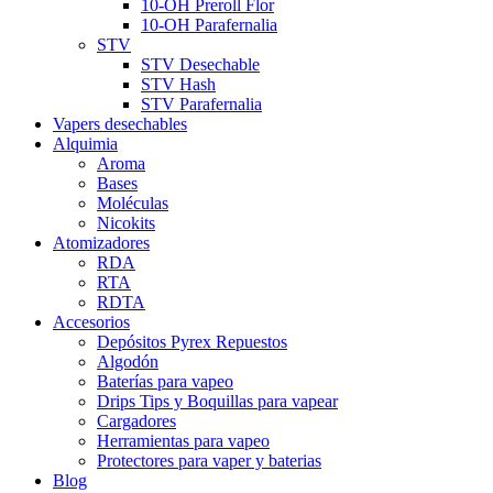
10-OH Preroll Flor
10-OH Parafernalia
STV
STV Desechable
STV Hash
STV Parafernalia
Vapers desechables
Alquimia
Aroma
Bases
Moléculas
Nicokits
Atomizadores
RDA
RTA
RDTA
Accesorios
Depósitos Pyrex Repuestos
Algodón
Baterías para vapeo
Drips Tips y Boquillas para vapear
Cargadores
Herramientas para vapeo
Protectores para vaper y baterias
Blog