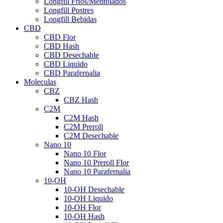
Longfill Fríos/Mentolados
Longfill Postres
Longfill Bebidas
CBD
CBD Flor
CBD Hash
CBD Desechable
CBD Liquido
CBD Parafernalia
Moleculas
CBZ
CBZ Hash
C2M
C2M Hash
C2M Preroll
C2M Desechable
Nano 10
Nano 10 Flor
Nano 10 Preroll Flor
Nano 10 Parafernalia
10-OH
10-OH Desechable
10-OH Liquido
10-OH Flor
10-OH Hash