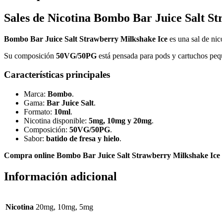
Sales de Nicotina Bombo Bar Juice Salt S
Bombo Bar Juice Salt Strawberry Milkshake Ice
es una sal de nic
Su composición
50VG/50PG
está pensada para pods y cartuchos peq
Características principales
Marca:
Bombo
.
Gama:
Bar Juice Salt
.
Formato:
10ml
.
Nicotina disponible:
5mg, 10mg y 20mg
.
Composición:
50VG/50PG
.
Sabor:
batido de fresa y hielo
.
Compra online Bombo Bar Juice Salt Strawberry Milkshake Ice
Información adicional
Nicotina
20mg, 10mg, 5mg