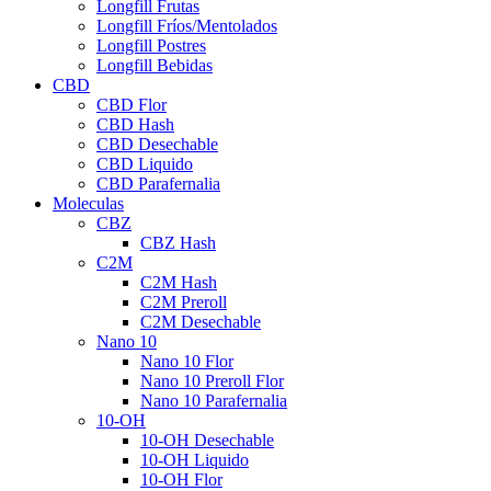
Longfill Frutas
Longfill Fríos/Mentolados
Longfill Postres
Longfill Bebidas
CBD
CBD Flor
CBD Hash
CBD Desechable
CBD Liquido
CBD Parafernalia
Moleculas
CBZ
CBZ Hash
C2M
C2M Hash
C2M Preroll
C2M Desechable
Nano 10
Nano 10 Flor
Nano 10 Preroll Flor
Nano 10 Parafernalia
10-OH
10-OH Desechable
10-OH Liquido
10-OH Flor