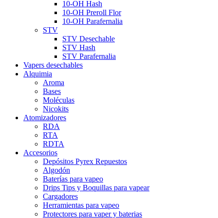
10-OH Hash
10-OH Preroll Flor
10-OH Parafernalia
STV
STV Desechable
STV Hash
STV Parafernalia
Vapers desechables
Alquimia
Aroma
Bases
Moléculas
Nicokits
Atomizadores
RDA
RTA
RDTA
Accesorios
Depósitos Pyrex Repuestos
Algodón
Baterías para vapeo
Drips Tips y Boquillas para vapear
Cargadores
Herramientas para vapeo
Protectores para vaper y baterias