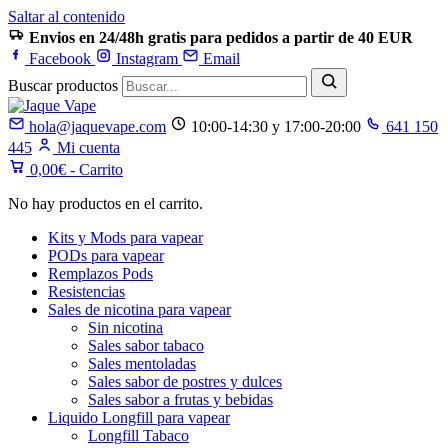
Saltar al contenido
Envios en 24/48h gratis para pedidos a partir de 40 EUR
Facebook
Instagram
Email
Buscar productos
hola@jaquevape.com
10:00-14:30 y 17:00-20:00
641 150
445
Mi cuenta
0,00
€
- Carrito
No hay productos en el carrito.
Kits y Mods para vapear
PODs para vapear
Remplazos Pods
Resistencias
Sales de nicotina para vapear
Sin nicotina
Sales sabor tabaco
Sales mentoladas
Sales sabor de postres y dulces
Sales sabor a frutas y bebidas
Liquido Longfill para vapear
Longfill Tabaco