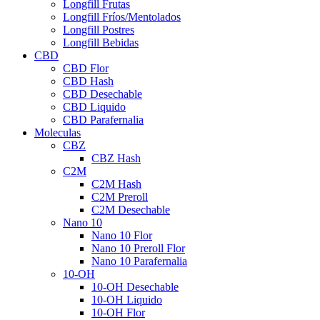
Longfill Frutas
Longfill Fríos/Mentolados
Longfill Postres
Longfill Bebidas
CBD
CBD Flor
CBD Hash
CBD Desechable
CBD Liquido
CBD Parafernalia
Moleculas
CBZ
CBZ Hash
C2M
C2M Hash
C2M Preroll
C2M Desechable
Nano 10
Nano 10 Flor
Nano 10 Preroll Flor
Nano 10 Parafernalia
10-OH
10-OH Desechable
10-OH Liquido
10-OH Flor