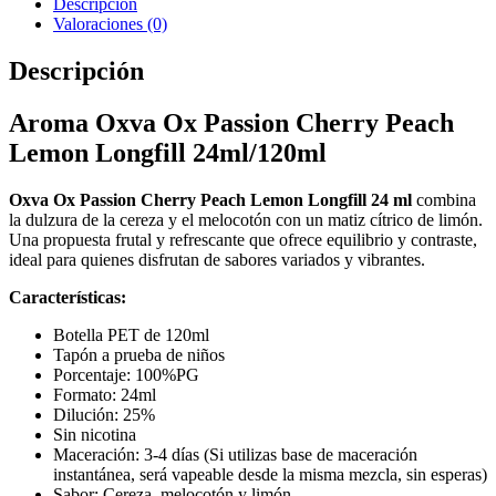
Descripción
Valoraciones (0)
Descripción
Aroma Oxva Ox Passion
Cherry Peach
Lemon
Longfill 24ml/120ml
Oxva Ox Passion Cherry Peach Lemon Longfill 24 ml
combina
la dulzura de la cereza y el melocotón con un matiz cítrico de limón.
Una propuesta frutal y refrescante que ofrece equilibrio y contraste,
ideal para quienes disfrutan de sabores variados y vibrantes.
Características:
Botella PET de 120ml
Tapón a prueba de niños
Porcentaje: 100%PG
Formato: 24ml
Dilución: 25%
Sin nicotina
Maceración: 3-4 días (Si utilizas base de maceración
instantánea, será vapeable desde la misma mezcla, sin esperas)
Sabor: Cereza, melocotón y limón