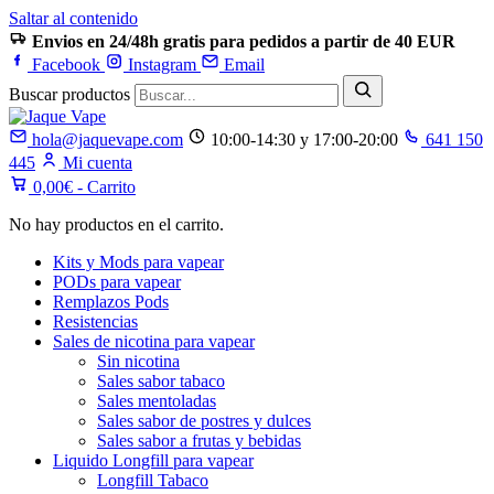
Saltar al contenido
Envios en 24/48h gratis para pedidos a partir de 40 EUR
Facebook
Instagram
Email
Buscar productos
hola@jaquevape.com
10:00-14:30 y 17:00-20:00
641 150
445
Mi cuenta
0,00
€
- Carrito
No hay productos en el carrito.
Kits y Mods para vapear
PODs para vapear
Remplazos Pods
Resistencias
Sales de nicotina para vapear
Sin nicotina
Sales sabor tabaco
Sales mentoladas
Sales sabor de postres y dulces
Sales sabor a frutas y bebidas
Liquido Longfill para vapear
Longfill Tabaco