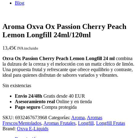
Blog
Aroma Oxva Ox Passion Cherry Peach
Lemon Longfill 24ml/120ml
13,45
€
IVA incluido
Oxva Ox Passion Cherry Peach Lemon Longfill 24 ml
combina
la dulzura de la cereza y el melocotón con un matiz cítrico de limón.
Una propuesta frutal y refrescante que ofrece equilibrio y contraste,
ideal para quienes disfrutan de sabores variados y vibrantes.
Sin existencias
Envio 24/48h
Gratis desde 40 EUR
Asesoramiento real
Online y en tienda
Pago seguro
Compra protegida
SKU:
6932467673968
Categorías:
Aroma
,
Aromas
Frescos/Mentolados
,
Aromas Frutales
,
Longfill
,
Longfill Frutas
Brand:
Oxva E-Liquids