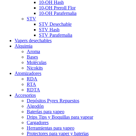
10-OH Hash
10-OH Preroll Flor
10-OH Parafernalia
STV
STV Desechable
STV Hash
STV Parafernalia
Vapers desechables
Alquimia
Aroma
Bases
Moléculas
Nicokits
Atomizadores
RDA
RTA
RDTA
Accesorios
Depósitos Pyrex Repuestos
Algodón
Baterías para vapeo
Drips Tips y Boquillas para vapear
Cargadores
Herramientas para vapeo
Protectores para vaper y baterias