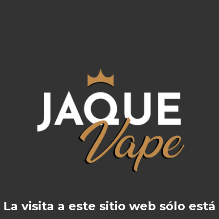
os de
OhF!
izas base de maceración instantánea, será vapeable 
oma y debe diluirse.
La visita a este sitio web sólo está