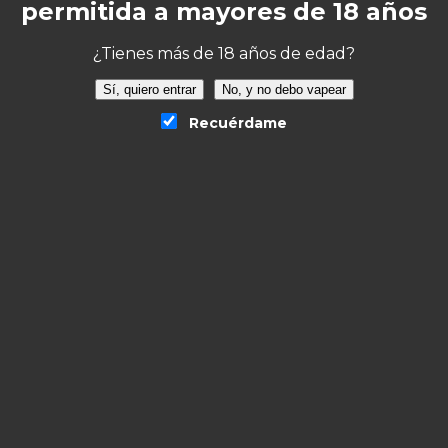
permitida a mayores de 18 años
¿Tienes más de 18 años de edad?
Sí, quiero entrar
No, y no debo vapear
Recuérdame
! Watermelon Longfill Longfill 40ml/120”
o será publicada.
Los campos obligatorios están 