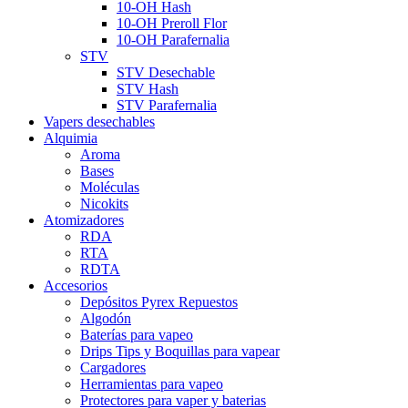
10-OH Hash
10-OH Preroll Flor
10-OH Parafernalia
STV
STV Desechable
STV Hash
STV Parafernalia
Vapers desechables
Alquimia
Aroma
Bases
Moléculas
Nicokits
Atomizadores
RDA
RTA
RDTA
Accesorios
Depósitos Pyrex Repuestos
Algodón
Baterías para vapeo
Drips Tips y Boquillas para vapear
Cargadores
Herramientas para vapeo
Protectores para vaper y baterias