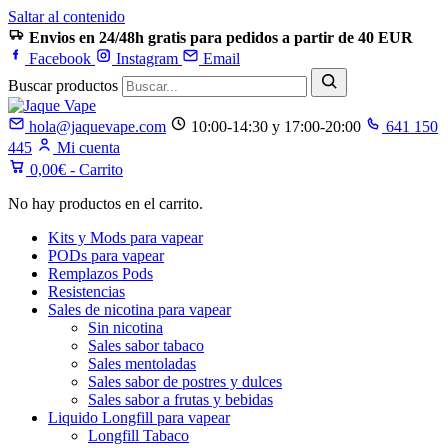
Saltar al contenido
Envios en 24/48h gratis para pedidos a partir de 40 EUR
Facebook
Instagram
Email
Buscar productos
hola@jaquevape.com
10:00-14:30 y 17:00-20:00
641 150
445
Mi cuenta
0,00
€
- Carrito
No hay productos en el carrito.
Kits y Mods para vapear
PODs para vapear
Remplazos Pods
Resistencias
Sales de nicotina para vapear
Sin nicotina
Sales sabor tabaco
Sales mentoladas
Sales sabor de postres y dulces
Sales sabor a frutas y bebidas
Liquido Longfill para vapear
Longfill Tabaco