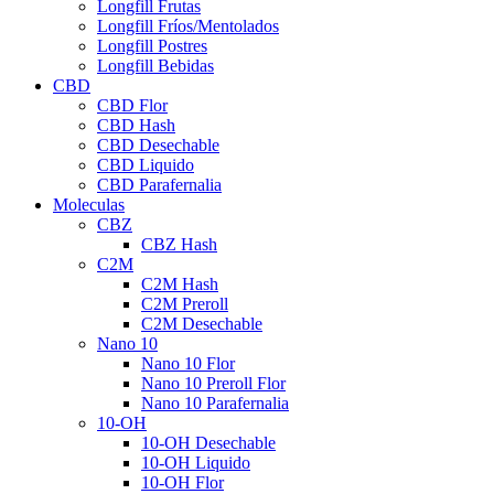
Longfill Frutas
Longfill Fríos/Mentolados
Longfill Postres
Longfill Bebidas
CBD
CBD Flor
CBD Hash
CBD Desechable
CBD Liquido
CBD Parafernalia
Moleculas
CBZ
CBZ Hash
C2M
C2M Hash
C2M Preroll
C2M Desechable
Nano 10
Nano 10 Flor
Nano 10 Preroll Flor
Nano 10 Parafernalia
10-OH
10-OH Desechable
10-OH Liquido
10-OH Flor