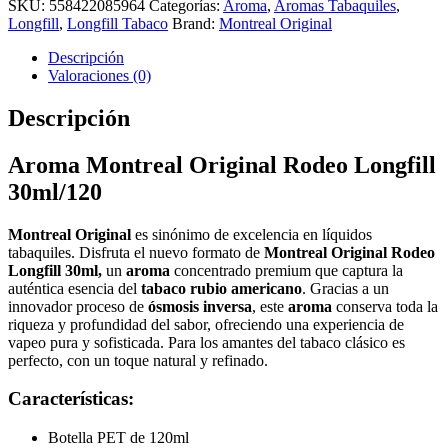
SKU:
558422085964
Categorías:
Aroma
,
Aromas Tabaquiles
,
Longfill
,
Longfill Tabaco
Brand:
Montreal Original
Descripción
Valoraciones (0)
Descripción
Aroma Montreal Original Rodeo Longfill
30ml/120
Montreal Original
es sinónimo de excelencia en líquidos
tabaquiles. Disfruta el nuevo formato de
Montreal Original Rodeo
Longfill 30ml,
un
aroma
concentrado premium que captura la
auténtica esencia del
tabaco rubio americano
. Gracias a un
innovador proceso de
ósmosis inversa
, este
aroma
conserva toda la
riqueza y profundidad del sabor, ofreciendo una experiencia de
vapeo pura y sofisticada. Para los amantes del tabaco clásico es
perfecto, con un toque natural y refinado.
Características:
Botella PET de 120ml