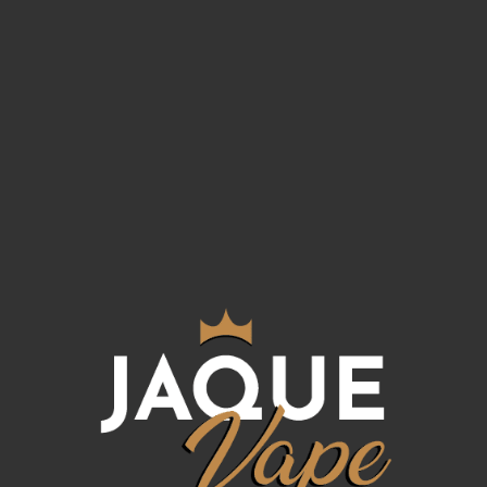
roble.
Características:
Botella PET de 120ml
Tapón a prueba de niños
Porcentaje: 100%PG
Formato: 30ml
Dilución: 25%
Sin nicotina
Maceración: 5 a 15 días (Si utilizas base
de maceración instantánea, será
vapeable desde la misma mezcla, sin
esperas)
Sabor Tarta de chocolate con galletas,
mantequilla de nueces, crema batida,
tabaco con vainilla envejecido en