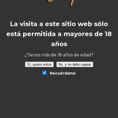
barrica de roble
Advertencia:
este producto es un aroma y
debe diluirse.
La visita a este sitio web sólo
está permitida a mayores de 18
años
¿Tienes más de 18 años de edad?
Valoraciones
Sí, quiero entrar
No, y no debo vapear
No hay valoraciones aún.
Recuérdame
Sé el primero en valorar “Aroma Kings Crest
y Bombo Don Juan Aldonza Longfill
30ml/120”
Tu dirección de correo electrónico no será
publicada.
Los campos obligatorios están
marcados con
*