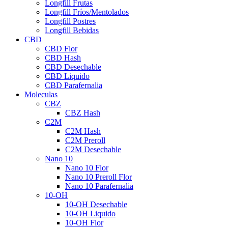
Longfill Frutas
Longfill Fríos/Mentolados
Longfill Postres
Longfill Bebidas
CBD
CBD Flor
CBD Hash
CBD Desechable
CBD Liquido
CBD Parafernalia
Moleculas
CBZ
CBZ Hash
C2M
C2M Hash
C2M Preroll
C2M Desechable
Nano 10
Nano 10 Flor
Nano 10 Preroll Flor
Nano 10 Parafernalia
10-OH
10-OH Desechable
10-OH Liquido
10-OH Flor