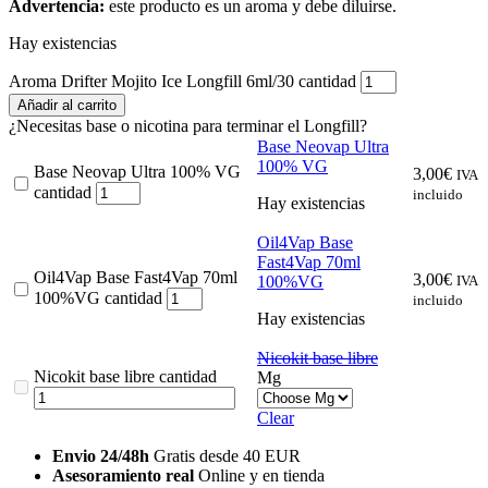
Advertencia:
este producto es un aroma y debe diluirse.
Hay existencias
Aroma Drifter Mojito Ice Longfill 6ml/30 cantidad
Añadir al carrito
¿Necesitas base o nicotina para terminar el Longfill?
Base Neovap Ultra
100% VG
Base Neovap Ultra 100% VG
3,00
€
IVA
cantidad
incluido
Hay existencias
Oil4Vap Base
Fast4Vap 70ml
Oil4Vap Base Fast4Vap 70ml
3,00
€
100%VG
IVA
100%VG cantidad
incluido
Hay existencias
Nicokit base libre
Nicokit base libre cantidad
Mg
Clear
Envio 24/48h
Gratis desde 40 EUR
Asesoramiento real
Online y en tienda