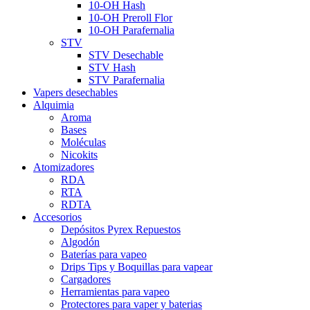
10-OH Hash
10-OH Preroll Flor
10-OH Parafernalia
STV
STV Desechable
STV Hash
STV Parafernalia
Vapers desechables
Alquimia
Aroma
Bases
Moléculas
Nicokits
Atomizadores
RDA
RTA
RDTA
Accesorios
Depósitos Pyrex Repuestos
Algodón
Baterías para vapeo
Drips Tips y Boquillas para vapear
Cargadores
Herramientas para vapeo
Protectores para vaper y baterias