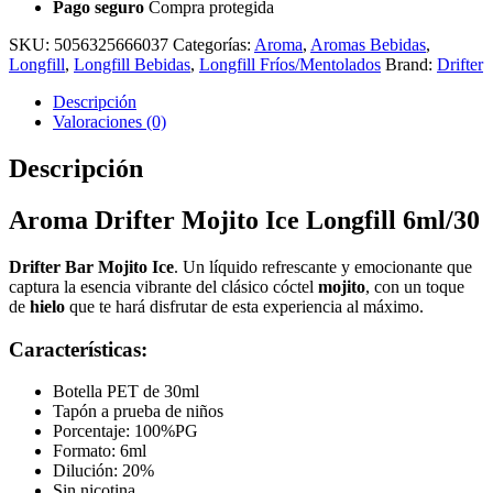
Pago seguro
Compra protegida
SKU:
5056325666037
Categorías:
Aroma
,
Aromas Bebidas
,
Longfill
,
Longfill Bebidas
,
Longfill Fríos/Mentolados
Brand:
Drifter
Descripción
Valoraciones (0)
Descripción
Aroma Drifter Mojito Ice Longfill 6ml/30
Drifter Bar Mojito Ice
. Un líquido refrescante y emocionante que
captura la esencia vibrante del clásico cóctel
mojito
, con un toque
de
hielo
que te hará disfrutar de esta experiencia al máximo.
Características:
Botella PET de 30ml
Tapón a prueba de niños
Porcentaje: 100%PG
Formato: 6ml
Dilución: 20%
Sin nicotina