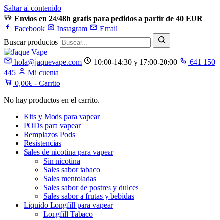
Saltar al contenido
Envios en 24/48h gratis para pedidos a partir de 40 EUR
Facebook
Instagram
Email
Buscar productos
hola@jaquevape.com
10:00-14:30 y 17:00-20:00
641 150
445
Mi cuenta
0,00
€
- Carrito
No hay productos en el carrito.
Kits y Mods para vapear
PODs para vapear
Remplazos Pods
Resistencias
Sales de nicotina para vapear
Sin nicotina
Sales sabor tabaco
Sales mentoladas
Sales sabor de postres y dulces
Sales sabor a frutas y bebidas
Liquido Longfill para vapear
Longfill Tabaco