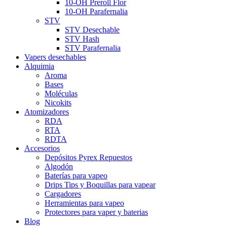
10-OH Preroll Flor
10-OH Parafernalia
STV
STV Desechable
STV Hash
STV Parafernalia
Vapers desechables
Alquimia
Aroma
Bases
Moléculas
Nicokits
Atomizadores
RDA
RTA
RDTA
Accesorios
Depósitos Pyrex Repuestos
Algodón
Baterías para vapeo
Drips Tips y Boquillas para vapear
Cargadores
Herramientas para vapeo
Protectores para vaper y baterias
Blog