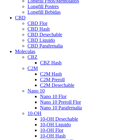
Longfill Fríos/Mentolados
Longfill Postres
Longfill Bebidas
CBD
CBD Flor
CBD Hash
CBD Desechable
CBD Liquido
CBD Parafernalia
Moleculas
CBZ
CBZ Hash
C2M
C2M Hash
C2M Preroll
C2M Desechable
Nano 10
Nano 10 Flor
Nano 10 Preroll Flor
Nano 10 Parafernalia
10-OH
10-OH Desechable
10-OH Liquido
10-OH Flor
10-OH Hash