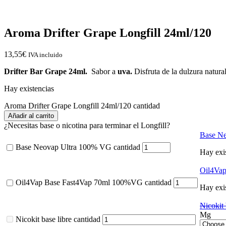
Aroma Drifter Grape Longfill 24ml/120
13,55
€
IVA incluido
Drifter Bar Grape 24ml.
Sabor a
uva.
Disfruta de la dulzura natura
Hay existencias
Aroma Drifter Grape Longfill 24ml/120 cantidad
Añadir al carrito
¿Necesitas base o nicotina para terminar el Longfill?
Base N
Base Neovap Ultra 100% VG cantidad
Hay exi
Oil4Va
Oil4Vap Base Fast4Vap 70ml 100%VG cantidad
Hay exi
Nicokit 
Mg
Nicokit base libre cantidad