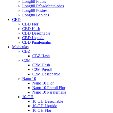
Longfill Frutas
Longfill Fríos/Mentolados
Longfill Postres
Longfill Bebidas
CBD
CBD Flor
CBD Hash
CBD Desechable
CBD Liquido
CBD Parafernalia
Moleculas
CBZ
CBZ Hash
C2M
C2M Hash
C2M Preroll
C2M Desechable
Nano 10
Nano 10 Flor
Nano 10 Preroll Flor
Nano 10 Parafernalia
10-OH
10-OH Desechable
10-OH Liquido
10-OH Flor