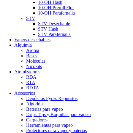
10-OH Hash
10-OH Preroll Flor
10-OH Parafernalia
STV
STV Desechable
STV Hash
STV Parafernalia
Vapers desechables
Alquimia
Aroma
Bases
Moléculas
Nicokits
Atomizadores
RDA
RTA
RDTA
Accesorios
Depósitos Pyrex Repuestos
Algodón
Baterías para vapeo
Drips Tips y Boquillas para vapear
Cargadores
Herramientas para vapeo
Protectores para vaper y baterias