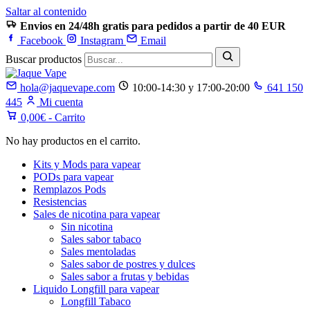
Saltar al contenido
Envios en 24/48h gratis para pedidos a partir de 40 EUR
Facebook
Instagram
Email
Buscar productos
hola@jaquevape.com
10:00-14:30 y 17:00-20:00
641 150
445
Mi cuenta
0,00
€
- Carrito
No hay productos en el carrito.
Kits y Mods para vapear
PODs para vapear
Remplazos Pods
Resistencias
Sales de nicotina para vapear
Sin nicotina
Sales sabor tabaco
Sales mentoladas
Sales sabor de postres y dulces
Sales sabor a frutas y bebidas
Liquido Longfill para vapear
Longfill Tabaco