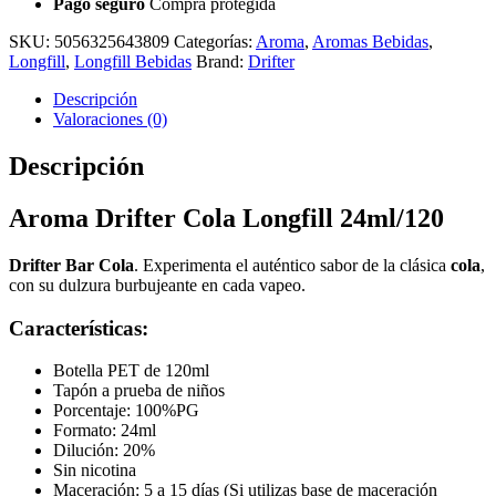
Pago seguro
Compra protegida
SKU:
5056325643809
Categorías:
Aroma
,
Aromas Bebidas
,
Longfill
,
Longfill Bebidas
Brand:
Drifter
Descripción
Valoraciones (0)
Descripción
Aroma Drifter Cola Longfill 24ml/120
Drifter Bar Cola
. Experimenta el auténtico sabor de la clásica
cola
,
con su dulzura burbujeante en cada vapeo.
Características:
Botella PET de 120ml
Tapón a prueba de niños
Porcentaje: 100%PG
Formato: 24ml
Dilución: 20%
Sin nicotina
Maceración: 5 a 15 días (Si utilizas base de maceración