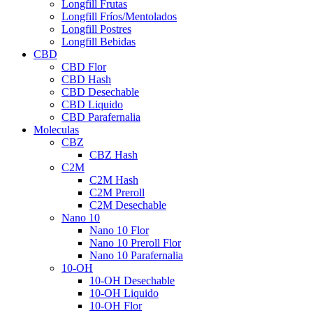
Longfill Frutas
Longfill Fríos/Mentolados
Longfill Postres
Longfill Bebidas
CBD
CBD Flor
CBD Hash
CBD Desechable
CBD Liquido
CBD Parafernalia
Moleculas
CBZ
CBZ Hash
C2M
C2M Hash
C2M Preroll
C2M Desechable
Nano 10
Nano 10 Flor
Nano 10 Preroll Flor
Nano 10 Parafernalia
10-OH
10-OH Desechable
10-OH Liquido
10-OH Flor