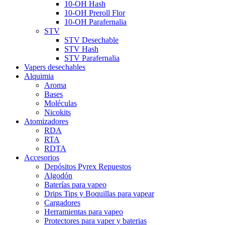
10-OH Hash
10-OH Preroll Flor
10-OH Parafernalia
STV
STV Desechable
STV Hash
STV Parafernalia
Vapers desechables
Alquimia
Aroma
Bases
Moléculas
Nicokits
Atomizadores
RDA
RTA
RDTA
Accesorios
Depósitos Pyrex Repuestos
Algodón
Baterías para vapeo
Drips Tips y Boquillas para vapear
Cargadores
Herramientas para vapeo
Protectores para vaper y baterias