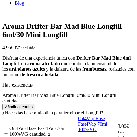
Blog
Aroma Drifter Bar Mad Blue Longfill
6ml/30 Mini Longfill
4,95
€
IVA incluido
Disfruta de una experiencia única con
Drifter Bar Mad Blue 6ml
Longfill
, un
aroma afrutado
que combina la intensidad de
los
arándanos azules
y la dulzura de las
frambuesas
, realzadas con
un toque de
frescura helada
.
Hay existencias
Aroma Drifter Bar Mad Blue Longfill 6ml/30 Mini Longfill
cantidad
Añadir al carrito
¿Necesitas base o nicotina para terminar el Longfill?
Oil4Vap Base
Fast4Vap 70ml
3,00
€
Oil4Vap Base Fast4Vap 70ml
100%VG
IVA
100%VG cantidad