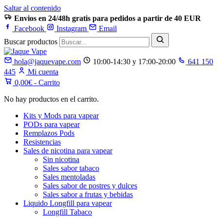
Saltar al contenido
Envios en 24/48h gratis para pedidos a partir de 40 EUR
Facebook
Instagram
Email
Buscar productos
hola@jaquevape.com
10:00-14:30 y 17:00-20:00
641 150
445
Mi cuenta
0,00
€
- Carrito
No hay productos en el carrito.
Kits y Mods para vapear
PODs para vapear
Remplazos Pods
Resistencias
Sales de nicotina para vapear
Sin nicotina
Sales sabor tabaco
Sales mentoladas
Sales sabor de postres y dulces
Sales sabor a frutas y bebidas
Liquido Longfill para vapear
Longfill Tabaco