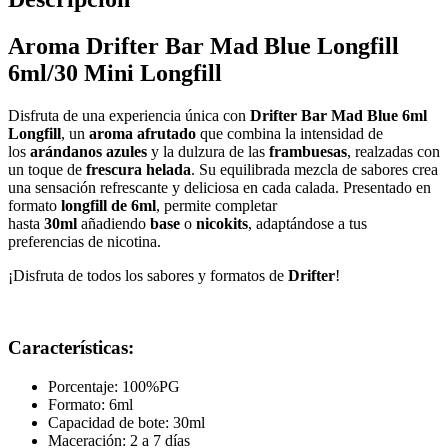
Aroma Drifter Bar Mad Blue Longfill
6ml/30 Mini Longfill
Disfruta de una experiencia única con
Drifter Bar Mad Blue 6ml
Longfill
, un
aroma afrutado
que combina la intensidad de
los
arándanos azules
y la dulzura de las
frambuesas
, realzadas con
un toque de
frescura helada
. Su equilibrada mezcla de sabores crea
una sensación refrescante y deliciosa en cada calada. Presentado en
formato
longfill de 6ml
, permite completar
hasta
30ml
añadiendo
base
o
nicokits
, adaptándose a tus
preferencias de nicotina.
¡Disfruta de todos los sabores y formatos de
Drif
t
er
!
Características:
Porcentaje: 100%PG
Formato: 6ml
Capacidad de bote: 30ml
Maceración: 2 a 7 días