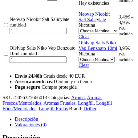
incluido
Hay existencias
Neovap Nicokit
3,45
€
–
Neovap Nicokit Salt Salicylate
Salt Salicylate
3,95
€
cantidad
Nicotina
IVA
incluido
Clear
Oil4vap Salts Niko
Oil4vap Salts Niko Vap Benzoato
Vap Benzoato 10ml
3,95
€
10ml cantidad
Nicotina
IVA
incluido
Clear
Envio 24/48h
Gratis desde 40 EUR
Asesoramiento real
Online y en tienda
Pago seguro
Compra protegida
SKU:
5056325666013
Categorías:
Aroma
,
Aromas
Frescos/Mentolados
,
Aromas Frutales
,
Longfill
,
Longfill
Fríos/Mentolados
,
Longfill Frutas
Brand:
Drifter
Descripción
Valoraciones (0)
Descripción