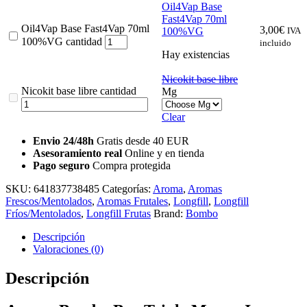
Oil4Vap Base
Fast4Vap 70ml
Oil4Vap Base Fast4Vap 70ml
3,00
€
100%VG
IVA
100%VG cantidad
incluido
Hay existencias
Nicokit base libre
Nicokit base libre cantidad
Mg
Clear
Envio 24/48h
Gratis desde 40 EUR
Asesoramiento real
Online y en tienda
Pago seguro
Compra protegida
SKU:
641837738485
Categorías:
Aroma
,
Aromas
Frescos/Mentolados
,
Aromas Frutales
,
Longfill
,
Longfill
Fríos/Mentolados
,
Longfill Frutas
Brand:
Bombo
Descripción
Valoraciones (0)
Descripción