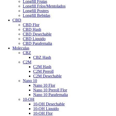
Longfill Frutas
Longfill Fríos/Mentolados
Longfill Postres
Longfill Bebidas
CBD
CBD Flor
CBD Hash
CBD Desechable
CBD Liquido
CBD Parafernalia
Moleculas
CBZ
CBZ Hash
C2M
C2M Hash
C2M Preroll
C2M Desechable
Nano 10
Nano 10 Flor
Nano 10 Preroll Flor
Nano 10 Parafernalia
10-OH
10-OH Desechable
10-OH Liquido
10-OH Flor