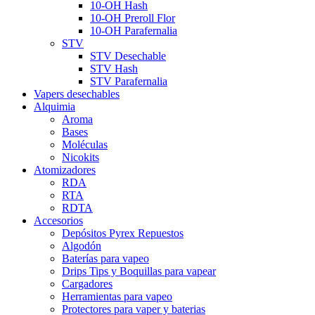
10-OH Hash
10-OH Preroll Flor
10-OH Parafernalia
STV
STV Desechable
STV Hash
STV Parafernalia
Vapers desechables
Alquimia
Aroma
Bases
Moléculas
Nicokits
Atomizadores
RDA
RTA
RDTA
Accesorios
Depósitos Pyrex Repuestos
Algodón
Baterías para vapeo
Drips Tips y Boquillas para vapear
Cargadores
Herramientas para vapeo
Protectores para vaper y baterias