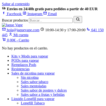
Saltar al contenido
Envios en 24/48h gratis para pedidos a partir de 40 EUR
Facebook
Instagram
Email
Buscar productos
hola@jaquevape.com
10:00-14:30 y 17:00-20:00
641 150
445
Mi cuenta
0,00
€
- Carrito
No hay productos en el carrito.
Kits y Mods para vapear
PODs para vapear
Remplazos Pods
Resistencias
Sales de nicotina para vapear
Sin nicotina
Sales sabor tabaco
Sales mentoladas
Sales sabor de postres y dulces
Sales sabor a frutas y bebidas
Liquido Longfill para vapear
Longfill Tabaco