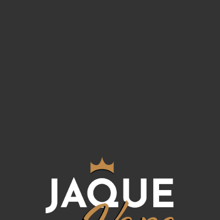
Watermelon Lime Ice Longfill
24ml/120
El
aroma Watermelon Lime
en formato
Longfill de
Bar Juice by Bombo
es una
combinación de jugosa sandía y lima,
creando una experiencia perfectamente
equilibrada con un toque de frescor.
Características:
Botella PET de 120ml
Tapón a prueba de niños
Porcentaje: 100%PG
Formato: 24ml
Dilución: 20%
Sin nicotina
Maceración: 5 a 15 días (Si utilizas base