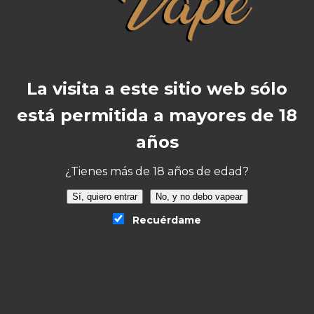
de maceración instantánea, será
vapeable desde la misma mezcla, sin
esperas)
Sabor: Sandía, lima y hielo
La visita a este sitio web sólo
Advertencia:
este producto es un aroma y
debe diluirse.
está permitida a mayores de 18
años
¿Tienes más de 18 años de edad?
Sí, quiero entrar
No, y no debo vapear
Valoraciones
Recuérdame
No hay valoraciones aún.
Sé el primero en valorar “Aroma Bombo Bar
Juice Watermelon Lime Ice Longfill
24ml/120”