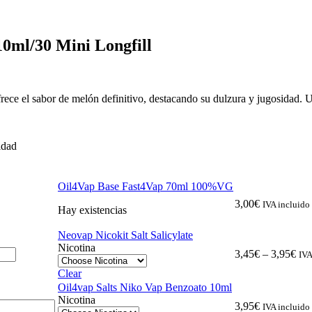
0ml/30 Mini Longfill
rece el sabor de melón definitivo, destacando su dulzura y jugosidad. U
idad
Oil4Vap Base Fast4Vap 70ml 100%VG
3,00
€
IVA incluido
Hay existencias
Neovap Nicokit Salt Salicylate
Nicotina
3,45
€
–
3,95
€
IVA
Clear
Oil4vap Salts Niko Vap Benzoato 10ml
Nicotina
3,95
€
IVA incluido