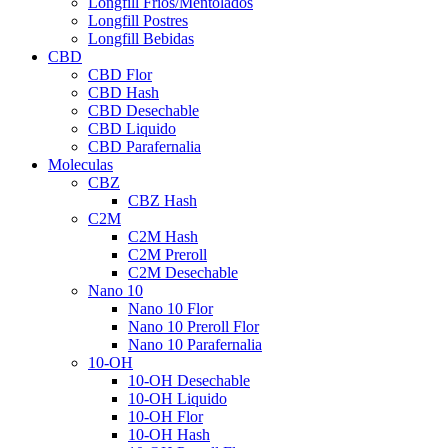
Longfill Fríos/Mentolados
Longfill Postres
Longfill Bebidas
CBD
CBD Flor
CBD Hash
CBD Desechable
CBD Liquido
CBD Parafernalia
Moleculas
CBZ
CBZ Hash
C2M
C2M Hash
C2M Preroll
C2M Desechable
Nano 10
Nano 10 Flor
Nano 10 Preroll Flor
Nano 10 Parafernalia
10-OH
10-OH Desechable
10-OH Liquido
10-OH Flor
10-OH Hash