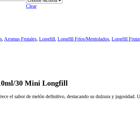
Clear
s
,
Aromas Frutales
,
Longfill
,
Longfill Fríos/Mentolados
,
Longfill Fruta
10ml/30 Mini Longfill
rece el sabor de melón definitivo, destacando su dulzura y jugosidad. U