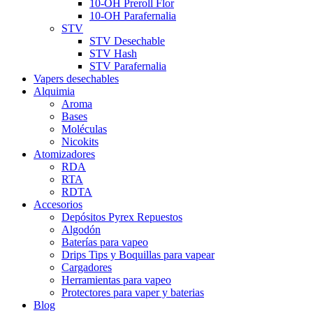
10-OH Preroll Flor
10-OH Parafernalia
STV
STV Desechable
STV Hash
STV Parafernalia
Vapers desechables
Alquimia
Aroma
Bases
Moléculas
Nicokits
Atomizadores
RDA
RTA
RDTA
Accesorios
Depósitos Pyrex Repuestos
Algodón
Baterías para vapeo
Drips Tips y Boquillas para vapear
Cargadores
Herramientas para vapeo
Protectores para vaper y baterias
Blog