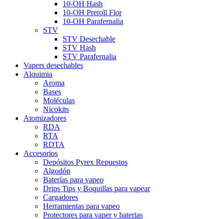
10-OH Hash
10-OH Preroll Flor
10-OH Parafernalia
STV
STV Desechable
STV Hash
STV Parafernalia
Vapers desechables
Alquimia
Aroma
Bases
Moléculas
Nicokits
Atomizadores
RDA
RTA
RDTA
Accesorios
Depósitos Pyrex Repuestos
Algodón
Baterías para vapeo
Drips Tips y Boquillas para vapear
Cargadores
Herramientas para vapeo
Protectores para vaper y baterias