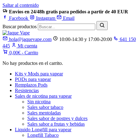
Saltar al contenido
Envios en 24/48h gratis para pedidos a partir de 40 EUR
Facebook
Instagram
Email
Buscar productos
hola@jaquevape.com
10:00-14:30 y 17:00-20:00
641 150
445
Mi cuenta
0,00
€
- Carrito
No hay productos en el carrito.
Kits y Mods para vapear
PODs para vapear
Remplazos Pods
Resistencias
Sales de nicotina para vapear
Sin nicotina
Sales sabor tabaco
Sales mentoladas
Sales sabor de postres y dulces
Sales sabor a frutas y bebidas
Liquido Longfill para vapear
Longfill Tabaco