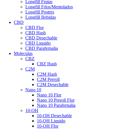
Longfill Frutas
Longfill Fríos/Mentolados
Longfill Postres
Longfill Bebidas
CBD
CBD Flor
CBD Hash
CBD Desechable
CBD Liquido
CBD Parafernalia
Moleculas
CBZ
CBZ Hash
C2M
C2M Hash
C2M Preroll
C2M Desechable
Nano 10
Nano 10 Flor
Nano 10 Preroll Flor
Nano 10 Parafernalia
10-OH
10-OH Desechable
10-OH Liquido
10-OH Flor