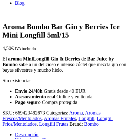
Blog
Aroma Bombo Bar Gin y Berries Ice
Mini Longfill 5ml/15
4,50
€
IVA incluido
El
aroma MiniLongfill Gin & Berries
de
Bar Juice by
Bombo
sabe a un delicioso e intenso cóctel que mezcla gin con
bayas silvestres y mucho hielo.
Sin existencias
Envio 24/48h
Gratis desde 40 EUR
Asesoramiento real
Online y en tienda
Pago seguro
Compra protegida
SKU:
669423482673
Categorías:
Aroma
,
Aromas
Frescos/Mentolados
,
Aromas Frutales
,
Longfill
,
Longfill
Fríos/Mentolados
,
Longfill Frutas
Brand:
Bombo
Descripción