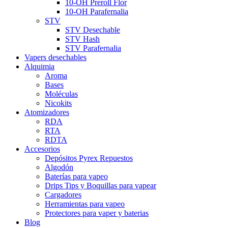
10-OH Preroll Flor
10-OH Parafernalia
STV
STV Desechable
STV Hash
STV Parafernalia
Vapers desechables
Alquimia
Aroma
Bases
Moléculas
Nicokits
Atomizadores
RDA
RTA
RDTA
Accesorios
Depósitos Pyrex Repuestos
Algodón
Baterías para vapeo
Drips Tips y Boquillas para vapear
Cargadores
Herramientas para vapeo
Protectores para vaper y baterias
Blog