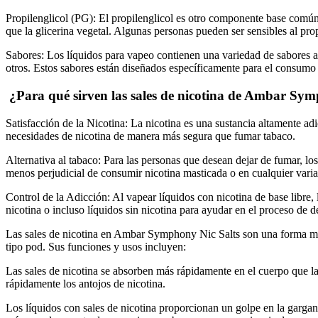
Propilenglicol (PG):
El propilenglicol es otro componente base común 
que la glicerina vegetal. Algunas personas pueden ser sensibles al pr
Sabores:
Los líquidos para vapeo contienen una variedad de sabores arti
otros. Estos sabores están diseñados específicamente para el consumo h
¿Para qué sirven las sales de nicotina de Ambar Symp
Satisfacción de la Nicotina: La nicotina es una sustancia altamente adi
necesidades de nicotina de manera más segura que fumar tabaco.
Alternativa al tabaco: Para las personas que desean dejar de fumar, lo
menos perjudicial de consumir nicotina masticada o en cualquier vari
Control de la Adicción: Al vapear líquidos con nicotina de base libre
nicotina o incluso líquidos sin nicotina para ayudar en el proceso de d
Las sales de nicotina en Ambar Symphony Nic Salts son una forma más e
tipo pod. Sus funciones y usos incluyen:
Las sales de nicotina se absorben más rápidamente en el cuerpo que la 
rápidamente los antojos de nicotina.
Los líquidos con sales de nicotina proporcionan un golpe en la gargant