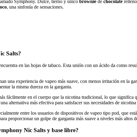
 llamado Symphony. Dulce, tierno y único
brownie
de
chocolate
rellen
coco
, una sinfonía de sensaciones.
c Salts?
 encuentra en las hojas de tabaco. Esta unión con un ácido da como resu
onan una experiencia de vapeo más suave, con menos irritación en la gar
imentar la misma dureza en la garganta.
cilmente en el cuerpo que la nicotina tradicional, lo que significa qu
na alternativa más efectiva para satisfacer sus necesidades de nicotina 
ecialmente entre los usuarios de dispositivos de vapeo tipo pod, que está
para proporcionar un golpe de garganta más suave a niveles más altos de
ymphony Nic Salts y base libre?