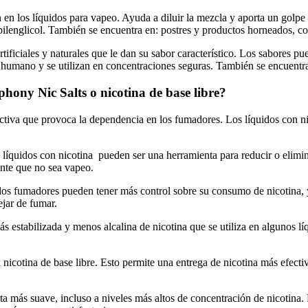
en los líquidos para vapeo. Ayuda a diluir la mezcla y aporta un golpe 
opilenglicol. También se encuentra en: postres y productos horneados, c
ficiales y naturales que le dan su sabor característico. Los sabores pue
umano y se utilizan en concentraciones seguras. También se encuentra en
hony Nic Salts o nicotina de base libre?
ctiva que provoca la dependencia en los fumadores. Los líquidos con nico
s líquidos con nicotina pueden ser una herramienta para reducir o elimi
ante que no sea vapeo.
, los fumadores pueden tener más control sobre su consumo de nicotina, 
ejar de fumar.
stabilizada y menos alcalina de nicotina que se utiliza en algunos líqu
nicotina de base libre. Esto permite una entrega de nicotina más efecti
a más suave, incluso a niveles más altos de concentración de nicotina. E