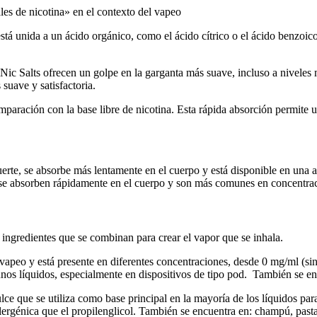
sales de nicotina» en el contexto del vapeo
stá unida a un ácido orgánico, como el ácido cítrico o el ácido benzoic
 Salts ofrecen un golpe en la garganta más suave, incluso a niveles má
suave y satisfactoria.
aración con la base libre de nicotina. Esta rápida absorción permite un
erte, se absorbe más lentamente en el cuerpo y está disponible en una
 se absorben rápidamente en el cuerpo y son más comunes en concentrac
s ingredientes que se combinan para crear el vapor que se inhala.
vapeo y está presente en diferentes concentraciones, desde 0 mg/ml (si
unos líquidos, especialmente en dispositivos de tipo pod.
También se enc
ulce que se utiliza como base principal en la mayoría de los líquidos p
ergénica que el propilenglicol.
También se encuentra en: champú, pasta 