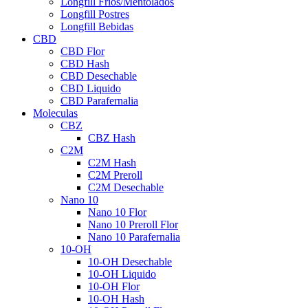
Longfill Fríos/Mentolados
Longfill Postres
Longfill Bebidas
CBD
CBD Flor
CBD Hash
CBD Desechable
CBD Liquido
CBD Parafernalia
Moleculas
CBZ
CBZ Hash
C2M
C2M Hash
C2M Preroll
C2M Desechable
Nano 10
Nano 10 Flor
Nano 10 Preroll Flor
Nano 10 Parafernalia
10-OH
10-OH Desechable
10-OH Liquido
10-OH Flor
10-OH Hash