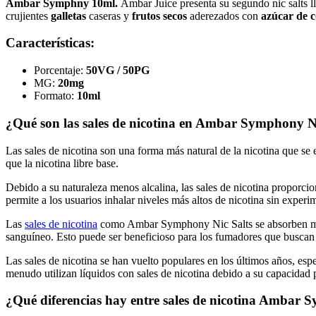
Ambar Symphny 10ml.
Ambar Juice presenta su segundo nic salts
crujientes
galletas
caseras y
frutos secos
aderezados con
azúcar de 
Características:
Porcentaje:
50VG / 50PG
MG:
20mg
Formato:
10ml
¿Qué son las sales de nicotina en Ambar Symphony Ni
Las sales de nicotina son una forma más natural de la nicotina que se
que la nicotina libre base.
Debido a su naturaleza menos alcalina, las sales de nicotina proporci
permite a los usuarios inhalar niveles más altos de nicotina sin exper
Las
sales de nicotina
como Ambar Symphony Nic Salts se absorben más fá
sanguíneo. Esto puede ser beneficioso para los fumadores que buscan u
Las sales de nicotina se han vuelto populares en los últimos años, esp
menudo utilizan líquidos con sales de nicotina debido a su capacidad 
¿Qué diferencias hay entre sales de nicotina Ambar S