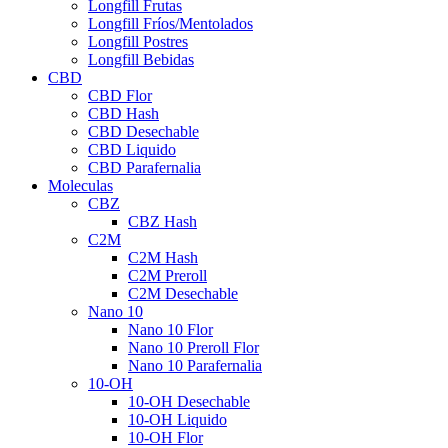
Longfill Frutas
Longfill Fríos/Mentolados
Longfill Postres
Longfill Bebidas
CBD
CBD Flor
CBD Hash
CBD Desechable
CBD Liquido
CBD Parafernalia
Moleculas
CBZ
CBZ Hash
C2M
C2M Hash
C2M Preroll
C2M Desechable
Nano 10
Nano 10 Flor
Nano 10 Preroll Flor
Nano 10 Parafernalia
10-OH
10-OH Desechable
10-OH Liquido
10-OH Flor