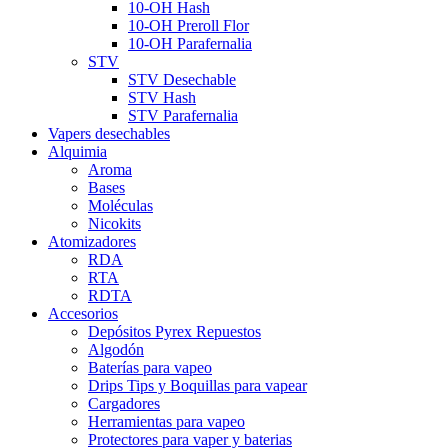
10-OH Hash
10-OH Preroll Flor
10-OH Parafernalia
STV
STV Desechable
STV Hash
STV Parafernalia
Vapers desechables
Alquimia
Aroma
Bases
Moléculas
Nicokits
Atomizadores
RDA
RTA
RDTA
Accesorios
Depósitos Pyrex Repuestos
Algodón
Baterías para vapeo
Drips Tips y Boquillas para vapear
Cargadores
Herramientas para vapeo
Protectores para vaper y baterias