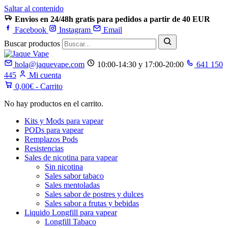
Saltar al contenido
Envios en 24/48h gratis para pedidos a partir de 40 EUR
Facebook
Instagram
Email
Buscar productos
hola@jaquevape.com
10:00-14:30 y 17:00-20:00
641 150
445
Mi cuenta
0,00
€
- Carrito
No hay productos en el carrito.
Kits y Mods para vapear
PODs para vapear
Remplazos Pods
Resistencias
Sales de nicotina para vapear
Sin nicotina
Sales sabor tabaco
Sales mentoladas
Sales sabor de postres y dulces
Sales sabor a frutas y bebidas
Liquido Longfill para vapear
Longfill Tabaco